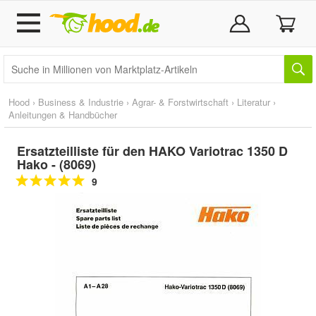
Hood
›
Business & Industrie
›
Agrar- & Forstwirtschaft
›
Literatur
›
Anleitungen & Handbücher
Ersatzteilliste für den HAKO Variotrac 1350 D
Hako - (8069)
9