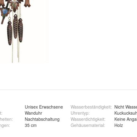
:
Unisex Erwachsene
Wasserbeständigkeit
:
Nicht Wass
t
:
Wanduhr
Uhrentyp
:
Kuckucksu
heiten
:
Nachtabschaltung
Wasserdichtigkeit
:
Keine Ang
ngen
:
35 cm
Gehäusematerial
:
Holz