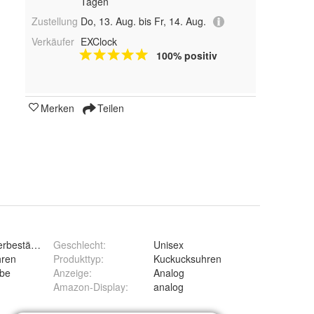
Tagen
Zustellung
Do, 13. Aug. bis Fr, 14. Aug.
Verkäufer
EXClock
100% positiv
Merken
Teilen
erbeständig
Geschlecht
:
Unisex
hren
Produkttyp
:
Kuckucksuhren
abe
Anzeige
:
Analog
Amazon-Display
:
analog