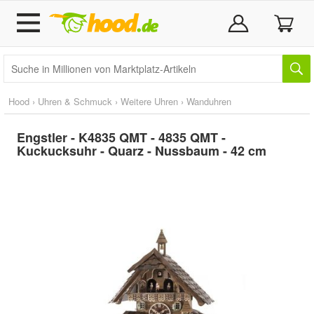
Hood
›
Uhren & Schmuck
›
Weitere Uhren
›
Wanduhren
Engstler - K4835 QMT - 4835 QMT -
Kuckucksuhr - Quarz - Nussbaum - 42 cm