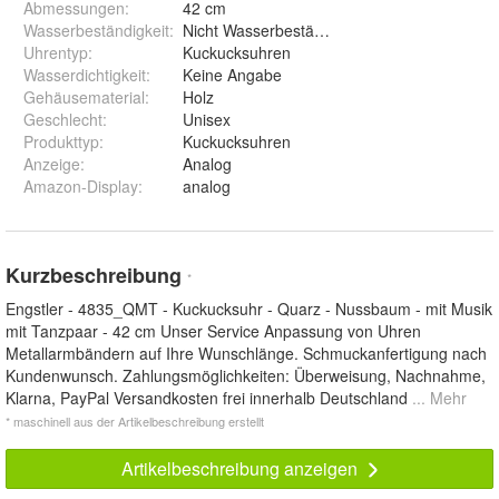
Abmessungen
:
42 cm
Wasserbeständigkeit
:
Nicht Wasserbeständig
Uhrentyp
:
Kuckucksuhren
Wasserdichtigkeit
:
Keine Angabe
Gehäusematerial
:
Holz
Geschlecht
:
Unisex
Produkttyp
:
Kuckucksuhren
Anzeige
:
Analog
Amazon-Display
:
analog
Kurzbeschreibung
*
Engstler - 4835_QMT - Kuckucksuhr - Quarz - Nussbaum - mit Musik
mit Tanzpaar - 42 cm Unser Service Anpassung von Uhren
Metallarmbändern auf Ihre Wunschlänge. Schmuckanfertigung nach
Kundenwunsch. Zahlungsmöglichkeiten: Überweisung, Nachnahme,
Klarna, PayPal Versandkosten frei innerhalb Deutschland
... Mehr
* maschinell aus der Artikelbeschreibung erstellt
Artikelbeschreibung anzeigen