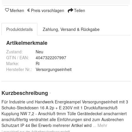
Merken
Preis vorschlagen
Teilen
Produktdetails
Zahlung, Versand & Rückgabe
Artikelmerkmale
Zustand:
Neu
GTIN / EAN:
4047322207997
Marke:
Ri
Hersteller Nr.:
Versorgungseinheit
Kurzbeschreibung
*
Für Industrie und Handwerk Energieampel Versorgungseinheit mit 3
Schuko-Steckdosen 16 A 2p + E 230V mit 1 Druckluftanschluß
Kupplung NW 7,2 - Anschluß 9mm Tülle Gerätedeckel anscharniert
anschlußfertig verdrahtet alle Einführungen sind zum Ausbrechen
Schutzart IP 44 Bei Erwerb mehrerer Artikel wird
... Mehr
* maschinell aus der Artikelbeschreibung erstellt