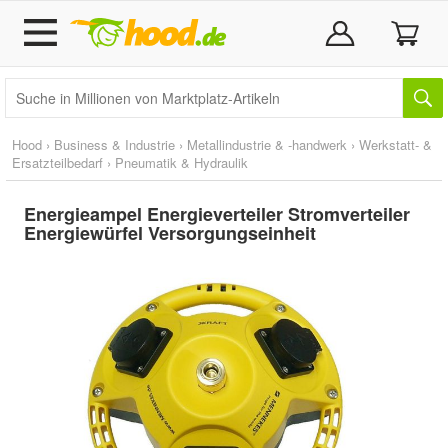
Hood
›
Business & Industrie
›
Metallindustrie & -handwerk
›
Werkstatt- &
Ersatzteilbedarf
›
Pneumatik & Hydraulik
Energieampel Energieverteiler Stromverteiler
Energiewürfel Versorgungseinheit