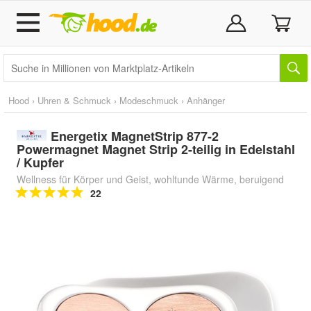
Hood
›
Uhren & Schmuck
›
Modeschmuck
›
Anhänger
Energetix MagnetStrip 877-2
Powermagnet Magnet Strip 2-teilig in Edelstahl
/ Kupfer
Wellness für Körper und Geist, wohltunde Wärme, beruigend
22