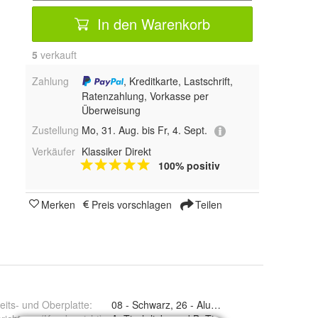
In den Warenkorb
5
 verkauft
Zahlung
, Kreditkarte, Lastschrift,
Ratenzahlung, Vorkasse per
Überweisung
Zustellung
Mo, 31. Aug. bis Fr, 4. Sept.
Verkäufer
Klassiker Direkt
100% positiv
Merken
Preis vorschlagen
Teilen
eits- und Oberplatte
2056 x 1120 x 1090, 2256 x 1120 x 1090 und 2456 x 1120 x 1090
:
08 - Schwarz, 26 - Aluminium Satinato, 31 - K