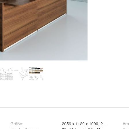
Größe
:
Arb