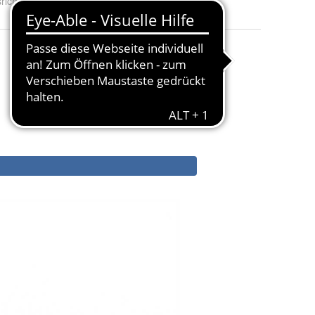
o, 31 - Kanadische Eiche, 64 - Kakao, 67 - Weiß Pastell, 106 - Nussba
richtung (Kundensicht)
:
A: Tisch links und B: Tisch rechts