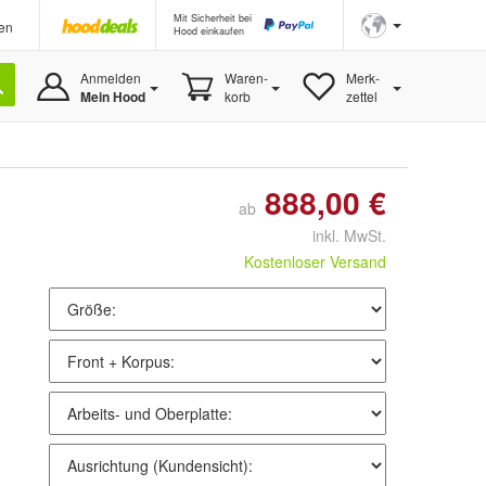
Mit Sicherheit bei
en
Hood einkaufen
Anmelden
Waren-
Merk-
Mein Hood
korb
zettel
888,00 €
ab
inkl. MwSt.
Kostenloser Versand