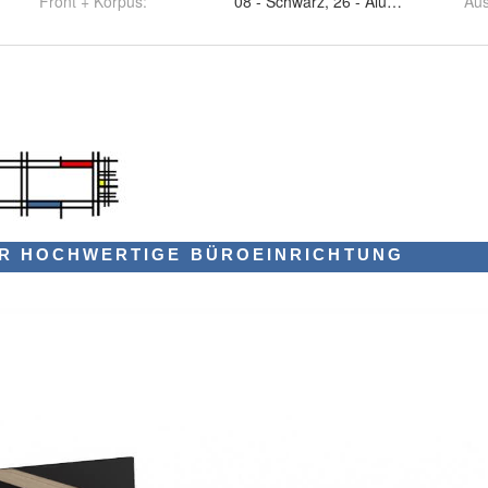
Front + Korpus
:
08 - Schwarz, 26 - Aluminium Satinat
Aus