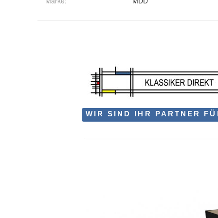
Marke:
MDD