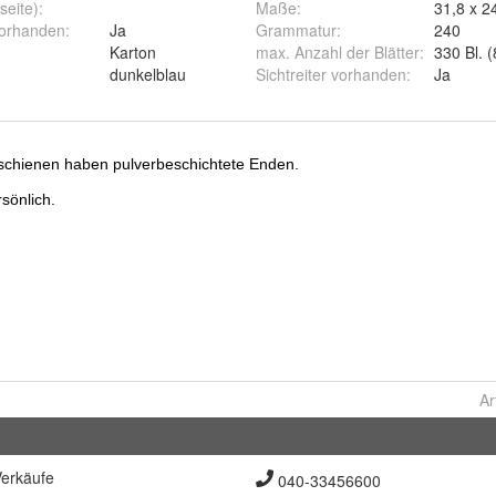
seite)
:
Maße
:
31,8 x 2
vorhanden
:
Ja
Grammatur
:
240
:
Karton
max. Anzahl der Blätter
:
330 Bl. 
dunkelblau
Sichtreiter vorhanden
:
Ja
Ar
erkäufe
040-33456600