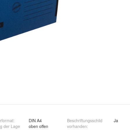
rformat
:
DIN A4
Beschriftungsschild
Ja
g der Lage
oben offen
vorhanden
: