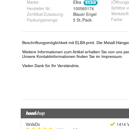
Marke:
Elba
(Öffnungs
Schlitze 
Hersteller Nr.:
100560174
Werkstoff
Zertifikat/Zulassung
:
Blauer Engel
Farbe
:
Packungsmenge
:
5 St./Pack.
VaVaDo
1414 V