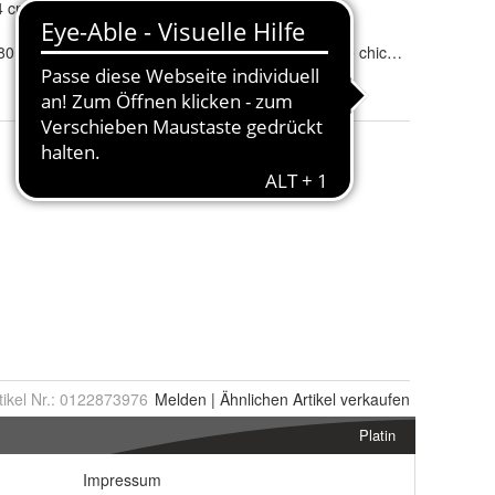
4 cm (B x H)
Seitenbegrenzung
Ja
vorhanden
:
(80 g/m²)
Werbliche
Hängetasche chic® ULTIMATE®
Produkttypbezeichnung
:
tikel Nr.:
0122873976
Melden
|
Ähnlichen
Artikel verkaufen
Platin
Impressum