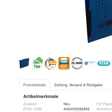
Produktdetails
Zahlung, Versand & Rückgabe
Artikelmerkmale
Zustand:
Neu
Für Papie
GTIN / EAN:
4002030084858
Anordnun