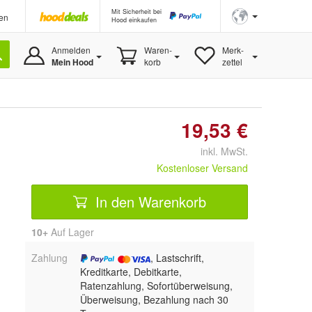
Mit Sicherheit bei
en
Hood einkaufen
Anmelden
Waren-
Merk-
Mein Hood
korb
zettel
19,53 €
inkl. MwSt.
Kostenloser Versand
In den Warenkorb
10+
Auf Lager
Zahlung
, Lastschrift,
Kreditkarte, Debitkarte,
Ratenzahlung, Sofortüberweisung,
Überweisung, Bezahlung nach 30