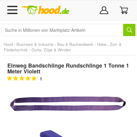
Hood
›
Business & Industrie
›
Bau & Bauhandwerk
›
Hebe-, Zurr- &
Fördertechnik
›
Gurte, Züge & Winden
Einweg Bandschlinge Rundschlinge 1 Tonne 1
Meter Violett
1