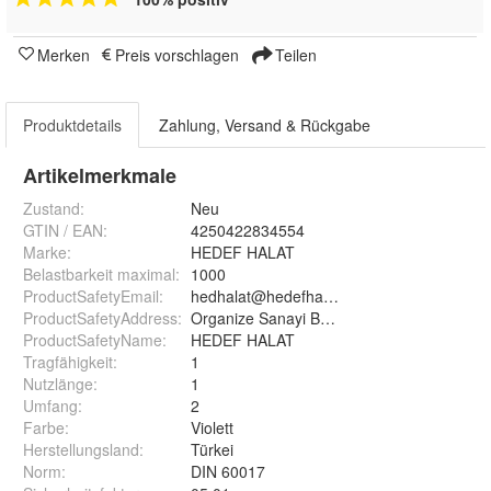
Merken
Preis vorschlagen
Teilen
Produktdetails
Zahlung, Versand & Rückgabe
Artikelmerkmale
Zustand:
Neu
GTIN / EAN:
4250422834554
Marke:
HEDEF HALAT
Belastbarkeit maximal
:
1000
ProductSafetyEmail
:
hedhalat@hedefhalat.com
ProductSafetyAddress
:
Organize Sanayi Bölgesi 16 Alt?eylül, Balik
ProductSafetyName
:
HEDEF HALAT
Tragfähigkeit
:
1
Nutzlänge
:
1
Umfang
:
2
Farbe
:
Violett
Herstellungsland
:
Türkei
Norm
:
DIN 60017