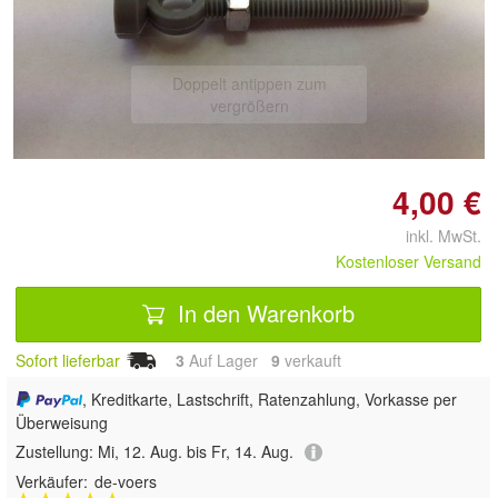
Doppelt antippen zum
vergrößern
4,00 €
inkl. MwSt.
Kostenloser Versand
In den Warenkorb
Sofort lieferbar
3
Auf Lager
9
 verkauft
, Kreditkarte, Lastschrift, Ratenzahlung, Vorkasse per
Überweisung
Zustellung:
Mi, 12. Aug. bis Fr, 14. Aug.
Verkäufer:
de-voers