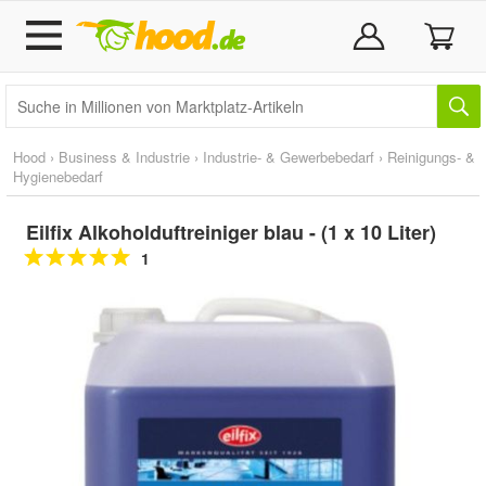
Hood
›
Business & Industrie
›
Industrie- & Gewerbebedarf
›
Reinigungs- &
Hygienebedarf
Eilfix Alkoholduftreiniger blau - (1 x 10 Liter)
1