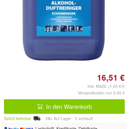
Doppelt antippen zum
vergrößern
16,51 €
inkl. MwSt. (1,65 €/l)
Versandkosten nur 5,95 €
In den Warenkorb
Sofort lieferbar
10+
Auf Lager
1
 verkauft
, Lastschrift, Kreditkarte, Debitkarte,