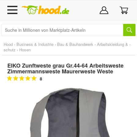
Hood
›
Business & Industrie
›
Bau & Bauhandwerk
›
Arbeitskleidung & -
schutz
›
Hosen
EIKO Zunftweste grau Gr.44-64 Arbeitsweste
Zimmermannsweste Maurerweste Weste
8