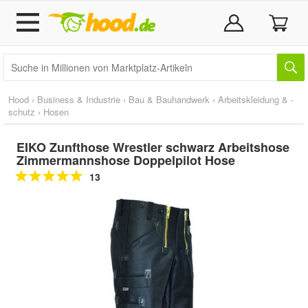
Hood
›
Business & Industrie
›
Bau & Bauhandwerk
›
Arbeitskleidung & -
schutz
›
Hosen
EIKO Zunfthose Wrestler schwarz Arbeitshose
Zimmermannshose Doppelpilot Hose
13