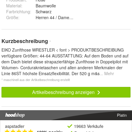
Material
:
Baumwolle
Farbrichtung
:
Schwarz
Größe
:
Herren 44 / Damen 38, Herren 46 / Damen 40, Her
Kurzbeschreibung
*
EIKO Zunfthose WRESTLER < font > PRODUKTBESCHREIBUNG
verfügbare Größen: 44-64 AUSSTATTUNG: Auf dem Boden und auf
dem Dach bietet diese strapazierfähige Zunfthose in Doppelpilot mit
Volumen- Corduraknietaschen und allen anderen Merkmalen der
Linie 86ST höchste Einsatzflexibilität. Der 520 g m&s
... Mehr
* maschinell aus der Artikelbeschreibung erstellt
Artikelbeschreibung anzeigen
Platin
aspstadler
19663 Verkäufe