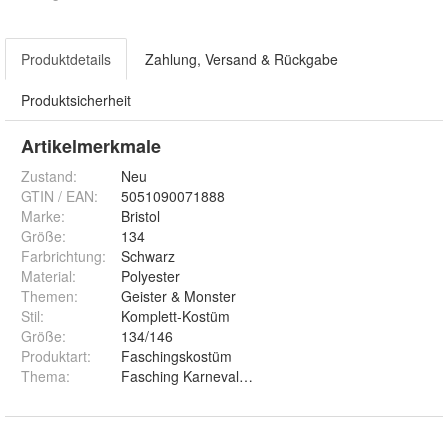
Produktdetails
Zahlung, Versand & Rückgabe
Produktsicherheit
Artikelmerkmale
Zustand:
Neu
GTIN / EAN:
5051090071888
Marke:
Bristol
Größe
:
134
Farbrichtung
:
Schwarz
Material
:
Polyester
Themen
:
Geister & Monster
Stil
:
Komplett-Kostüm
Größe
:
134/146
Produktart
:
Faschingskostüm
Thema
:
Fasching Karneval Halloween