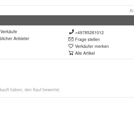
Ar
Verkäufe
+49785281012
lich
er Anbieter
Frage stellen
Verkäufer merken
Alle Artikel
kauft haben, den Kauf bewertet.