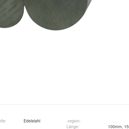
lte
Edelstahl
-region
:
:
Länge
: