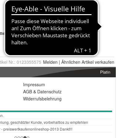
tikel Nr.:
0123355575
Melden
|
Ähnlichen
Artikel verkaufen
Platin
Impressum
AGB
&
Datenschutz
Widerrufsbelehrung