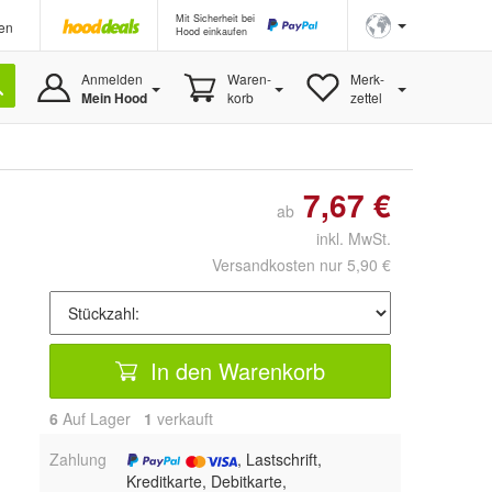
Mit Sicherheit bei
en
Hood einkaufen
Anmelden
Waren-
Merk-
Mein Hood
korb
zettel
7,67 €
ab
inkl. MwSt.
Versandkosten nur 5,90 €
In den Warenkorb
6
Auf Lager
1
 verkauft
Zahlung
, Lastschrift,
Kreditkarte, Debitkarte,