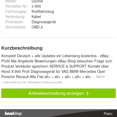
Marke:
Duonix
Hersteller Nr.:
x-900
Fahrzeugtyp
:
Kraftfahrzeug
Verbindung
:
Kabel
Produktart
:
Diagnosegerät
Schnittstelle
:
OBD-2
Kurzbeschreibung
*
Komplett Deutsch + alle Updates ein Lebenlang kostenlos - eBay-
Profil Alle Angebote Bewertungen eBay-Shop besuchen Frage zum
Produkt Verkäufer speichern SERVICE & SUPPORT Kontakt über
Hood X-900 Profi Diagnosegerät für VAG BMW Mercedes Opel
Porsche Renault Alfa Fiat alt= > alt= > alt= > alt= > alt=
... Mehr
* maschinell aus der Artikelbeschreibung erstellt
Artikelbeschreibung anzeigen
Platin