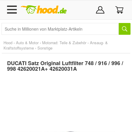
Hood
›
Auto & Motor
›
Motorrad: Teile & Zubehör
›
Ansaug- &
Kraftstoffsysteme
›
Sonstige
DUCATI Satz Original Luftfilter 748 / 916 / 996 /
998 42620021A+ 42620031A