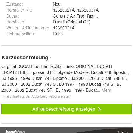
Zustand:
Neu
Hersteller Nr.:
42620021A, 42620031A
Ducati
:
Genuine Air Filter Right and Left
Hersteller
:
Ducati (Original OE)
Weitere Artikelnummer
:
42620031A
Einbauposition
:
Links
Kurzbeschreibung
*
Original DUCATI Luftfilter rechts + links ORIGINAL DUCATI
ERSATZTEILE - passend für folgende Modelle: Ducati 748 Biposto ,
BJ 1995 - 1999 Ducati 748 Biposto , BJ 2000 - 2003 Ducati 748 R ,
BJ 2000 - 2002 Ducati 748 S , BJ 1997 - 1998 Ducati 748 S , BJ
2000 - 2002 Ducati 748 SP , BJ 1995 - 1997 Ducat
... Mehr
* maschinell aus der Artikelbeschreibung erstellt
Artikelbeschreibung anzeigen
Platin