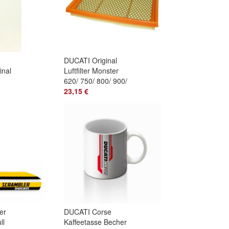
DUCATI Original
inal
Luftfilter Monster
TS,
620/ 750/ 800/ 900/
1000 Air Filter
23,15 €
42610111A
er
DUCATI Corse
ll
Kaffeetasse Becher