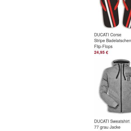
DUCATI Corse
Stripe Badelatsche
Flip-Flops
Zehentrenner
24,95 €
schwarz rot
98769729
DUCATI Sweatshirt
77 grau Jacke