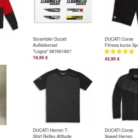
Scrambler Ducati
DUCATI Corse
Aufkleberset
Fitness kurze Sp
"Logos" 987691867
Hose Shorts
19,95 €
Sportswear schw
42,95 €
98770799
DUCATI Herren T-
DUCATI Corse
Shirt Reflex Attitude
Speed Herren