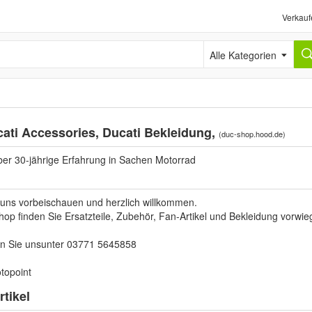
Verkauf
Alle Kategorien
ati Accessories, Ducati Bekleidung,
(
duc-shop.hood.de
)
ber 30-jährige Erfahrung in Sachen Motorrad
 uns vorbeischauen und herzlich willkommen.
op finden Sie Ersatzteile, Zubehör, Fan-Artikel und Bekleidung vorw
en Sie unsunter 03771 5645858
otopoint
tikel