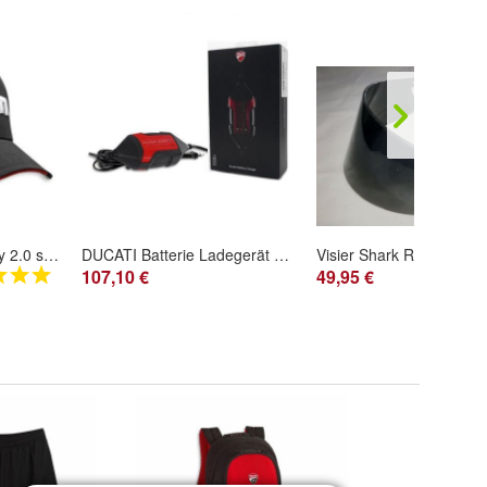
DUCATI Cap Company 2.0 schwarz Kappe Basecap Mütze black 987701752
DUCATI Batterie Ladegerät mit Euro5 Adapter Battery Charger 69928471B
107,10 €
49,95 €