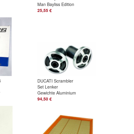
Man Bayliss Edition
rot 98770459
25,55 €
73
B
DUCATI Scrambler
Set Lenker
r
Gewichte Aluminium
10-
Handlebars Weights
94,50 €
97380271A