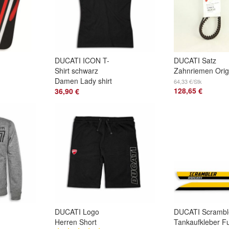
DUCATI ICON T-
DUCATI Satz
n
Shirt schwarz
Zahnriemen Orig
Damen Lady shirt
68 Z Monster, M
64,33 €/Stk
128,65 €
black 987801303
36,90 €
Supersport
Kurzärmlig NEU
73710051A
2026
DUCATI Logo
DUCATI Scrambl
Herren Short
Tankaufkleber Fu