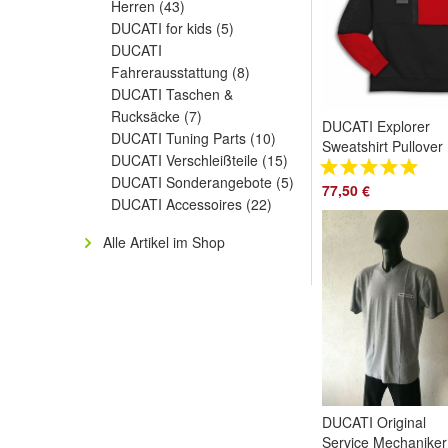
Herren
(43)
DUCATI for kids
(5)
DUCATI
Fahrerausstattung
(8)
DUCATI Taschen &
Rucksäcke
(7)
DUCATI Explorer
DUCATI Tuning Parts
(10)
Sweatshirt Pullover
DUCATI Verschleißteile
(15)
Herren Rundhals
DUCATI Sonderangebote
(5)
schwarz rot
77,50 €
DUCATI Accessoires
(22)
98770955
Alle Artikel im Shop
DUCATI Original
Service Mechaniker