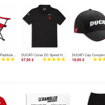
DUCATI Klappstuhl Paddock Stuhl rot NEU 987800960
DUCATI Corse DC Speed Herren Polo Shirt schwarz T-Shirt black 987710766 kurzarm
57,95 €
19,95 €