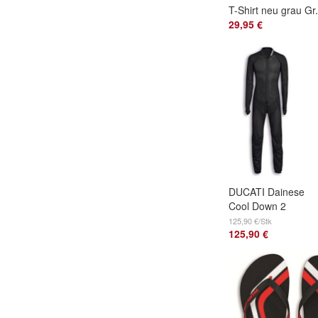
T-Shirt neu grau Gr.
XL
29,95 €
DUCATI Dainese
Cool Down 2
Unterziehanzug
125,90 €/Stk
125,90 €
Racing Unteranzug
98107261