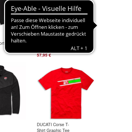
DUCATI Corse
ort
Livery Rucksack
Backpack Tasche
arz
987713271
57,95 €
DUCATI Corse T-
Shirt Graphic Tee