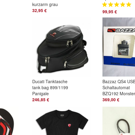
kurzarm grau
Fleecejacke
reflektierend
32,95 €
Sherpa-Fleece
99,95 €
98770347 * *
schwarz 987710
SALE**
Ducati Tanktasche
Bazzaz QS4 US
tank bag 899/1199
Schaltautomat
Panigale
BZQ192 Monste
96780231A
246,85 €
696 09-13 / 796 
369,00 €
12 Eurospec