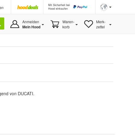
Mit Sicherheit bei
en
Hood einkaufen
Anmelden
Waren-
Merk-
Mein Hood
korb
zettel
iegend von DUCATI.