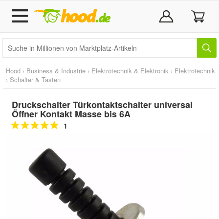
Hood
›
Business & Industrie
›
Elektrotechnik & Elektronik
›
Elektrotechnik
›
Schalter & Tasten
Druckschalter Türkontaktschalter universal
Öffner Kontakt Masse bis 6A
1