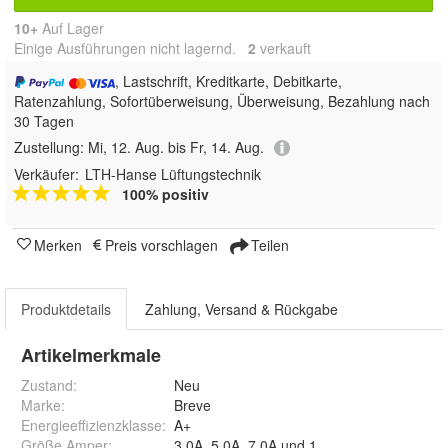
10+
Auf Lager
Einige Ausführungen nicht lagernd.
2
 verkauft
, Lastschrift, Kreditkarte, Debitkarte,
Ratenzahlung, Sofortüberweisung, Überweisung, Bezahlung nach
30 Tagen
Zustellung:
Mi, 12. Aug. bis Fr, 14. Aug.
Verkäufer:
LTH-Hanse Lüftungstechnik
100% positiv
Merken
Preis vorschlagen
Teilen
Produktdetails
Zahlung, Versand & Rückgabe
Artikelmerkmale
Zustand:
Neu
Marke:
Breve
Energieeffizienzklasse:
A+
Größe Amper
:
3,0A, 5,0A, 7,0A und 10,0A