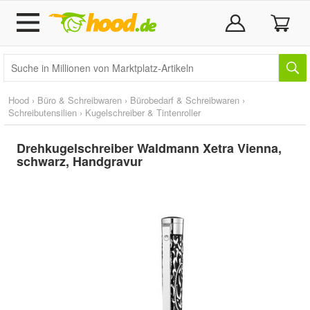
Hood
›
Büro & Schreibwaren
›
Bürobedarf & Schreibwaren
›
Schreibutensilien
›
Kugelschreiber & Tintenroller
Drehkugelschreiber Waldmann Xetra Vienna,
schwarz, Handgravur