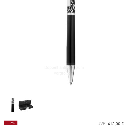
Doppelt antippen zum
vergrößern
- 5%
UVP:
412,00 €