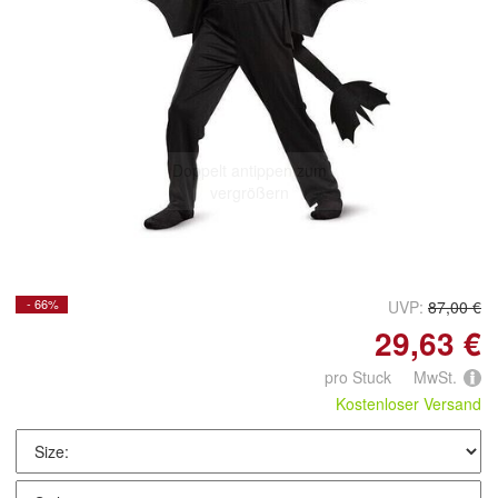
Doppelt antippen zum
vergrößern
- 66%
UVP:
87,00 €
29,63 €
pro Stuck MwSt.
Kostenloser Versand