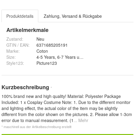
Produktdetails
Zahlung, Versand & Rückgabe
Artikelmerkmale
Zustand:
Neu
GTIN / EAN:
6371685205191
Marke:
Coton
Size
:
4-5 Years, 6-7 Years und 8-9 Years
Style123
:
Picture123
Kurzbeschreibung
*
100% brand new and high quality! Material: Polyester Package
Included: 1 x Cosplay Costume Note: 1. Due to the different monitor
and lighting effect, the actual color of the item may be slightly
different from the color shown on the pictures. 2. Please allow 1-3cm
error due to manual measurement. (1
... Mehr
* maschinell aus der Artikelbeschreibung erstellt