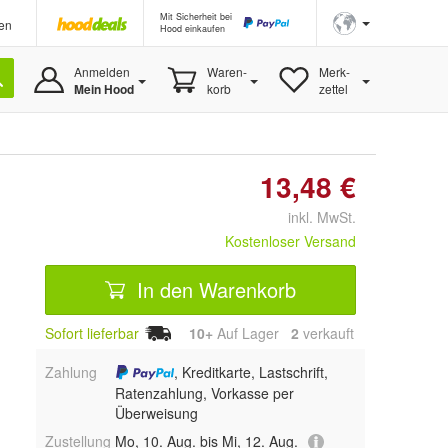
Mit Sicherheit bei
en
Hood einkaufen
Anmelden
Waren-
Merk-
Mein Hood
korb
zettel
13,48 €
inkl. MwSt.
Kostenloser Versand
In den Warenkorb
Sofort lieferbar
10+
Auf Lager
2
 verkauft
Zahlung
, Kreditkarte, Lastschrift,
Ratenzahlung, Vorkasse per
Überweisung
Zustellung
Mo, 10. Aug. bis Mi, 12. Aug.