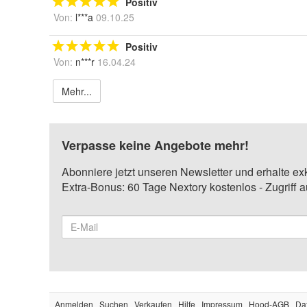
Positiv
Von:
l***a
09.10.25
Positiv
Von:
n***r
16.04.24
Mehr...
Verpasse keine Angebote mehr!
Abonniere jetzt unseren Newsletter und erhalte ex
Extra-Bonus: 60 Tage Nextory kostenlos - Zugriff 
Anmelden
Suchen
Verkaufen
Hilfe
Impressum
Hood-AGB
Da