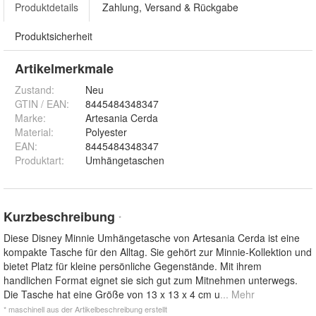
Produktdetails
Zahlung, Versand & Rückgabe
Produktsicherheit
Artikelmerkmale
Zustand:
Neu
GTIN / EAN:
8445484348347
Marke:
Artesania Cerda
Material
:
Polyester
EAN
:
8445484348347
Produktart
:
Umhängetaschen
Kurzbeschreibung
*
Diese Disney Minnie Umhängetasche von Artesania Cerda ist eine
kompakte Tasche für den Alltag. Sie gehört zur Minnie-Kollektion und
bietet Platz für kleine persönliche Gegenstände. Mit ihrem
handlichen Format eignet sie sich gut zum Mitnehmen unterwegs.
Die Tasche hat eine Größe von 13 x 13 x 4 cm u
... Mehr
* maschinell aus der Artikelbeschreibung erstellt