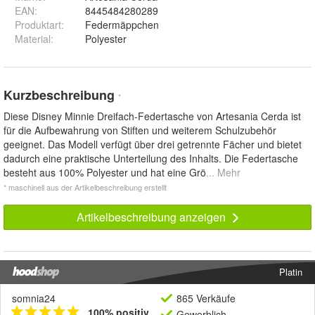
EAN
:
8445484280289
Produktart
:
Federmäppchen
Material
:
Polyester
Kurzbeschreibung
*
Diese Disney Minnie Dreifach-Federtasche von Artesania Cerda ist
für die Aufbewahrung von Stiften und weiterem Schulzubehör
geeignet. Das Modell verfügt über drei getrennte Fächer und bietet
dadurch eine praktische Unterteilung des Inhalts. Die Federtasche
besteht aus 100% Polyester und hat eine Grö
... Mehr
* maschinell aus der Artikelbeschreibung erstellt
Artikelbeschreibung anzeigen
Platin
somnia24
865 Verkäufe
100% positiv
Gewerblich