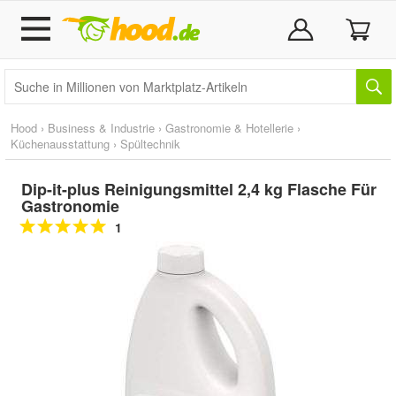
Hood
›
Business & Industrie
›
Gastronomie & Hotellerie
›
Küchenausstattung
›
Spültechnik
Dip-it-plus Reinigungsmittel 2,4 kg Flasche Für
Gastronomie
1