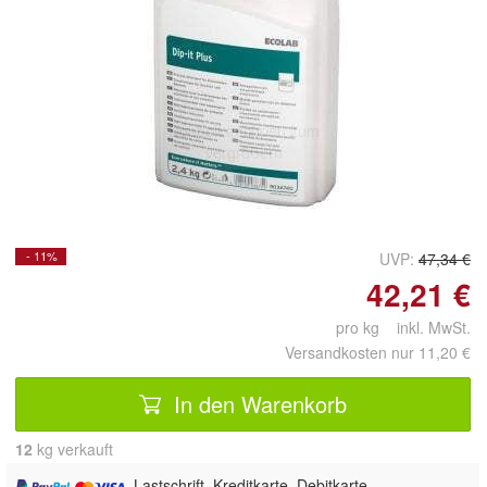
Doppelt antippen zum
vergrößern
- 11%
UVP:
47,34 €
42,21 €
pro kg inkl. MwSt.
Versandkosten nur 11,20 €
In den Warenkorb
12
 kg verkauft
, Lastschrift, Kreditkarte, Debitkarte,