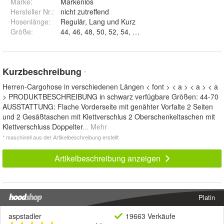
Marke:
Markenlos
Hersteller Nr.:
nicht zutreffend
Hosenlänge
:
Regulär, Lang und Kurz
Größe
:
Kurzbeschreibung
*
Herren-Cargohose in verschiedenen Längen < font > < a > < a > < a
> PRODUKTBESCHREIBUNG in schwarz verfügbare Größen: 44-70
AUSSTATTUNG: Flache Vorderseite mit genähter Vorfalte 2 Seiten
und 2 Gesäßtaschen mit Klettverschlus 2 Oberschenkeltaschen mit
Klettverschluss Doppelter
... Mehr
* maschinell aus der Artikelbeschreibung erstellt
Artikelbeschreibung anzeigen
Platin
aspstadler
19663 Verkäufe