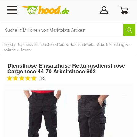
Hood
›
Business & Industrie
›
Bau & Bauhandwerk
›
Arbeitskleidung & -
schutz
›
Hosen
Diensthose Einsatzhose Rettungsdiensthose
Cargohose 44-70 Arbeitshose 902
12