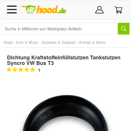
Hood
›
Auto & Motor
›
Autoteile & Zubehör
›
Antrieb & Motor
Dichtung Kraftstoffeinfüllstutzen Tankstutzen
Syncro VW Bus T3
1