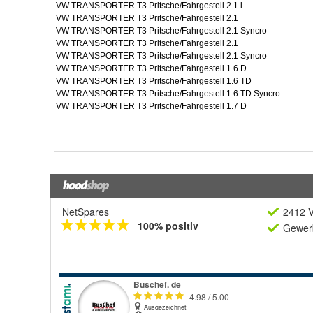
NetSpares
2412 V
100% positiv
Gewerb