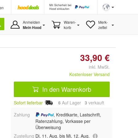
Mit Sicherheit bei
en
Hood einkaufen
Anmelden
Waren-
Merk-
Mein Hood
korb
zettel
33,90 €
inkl. MwSt.
Kostenloser Versand
In den Warenkorb
Sofort lieferbar
6
Auf Lager
3
 verkauft
Zahlung
, Kreditkarte, Lastschrift,
Ratenzahlung, Vorkasse per
Überweisung
Zustellung
Di, 11. Aug. bis Mi, 12. Aug.