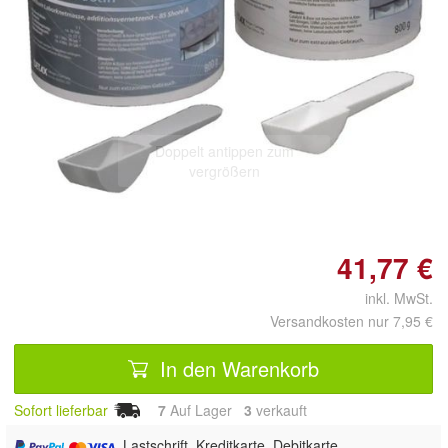
Doppelt antippen zum
vergrößern
41,77 €
inkl. MwSt.
Versandkosten nur 7,95 €
In den Warenkorb
Sofort lieferbar
7
Auf Lager
3
 verkauft
, Lastschrift, Kreditkarte, Debitkarte,