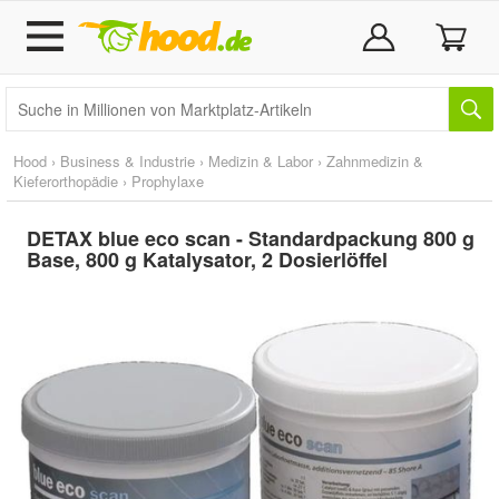
Hood
›
Business & Industrie
›
Medizin & Labor
›
Zahnmedizin &
Kieferorthopädie
›
Prophylaxe
DETAX blue eco scan - Standardpackung 800 g
Base, 800 g Katalysator, 2 Dosierlöffel