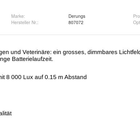
Marke:
Derungs
Pro
Hersteller Nr.:
807072
Opt