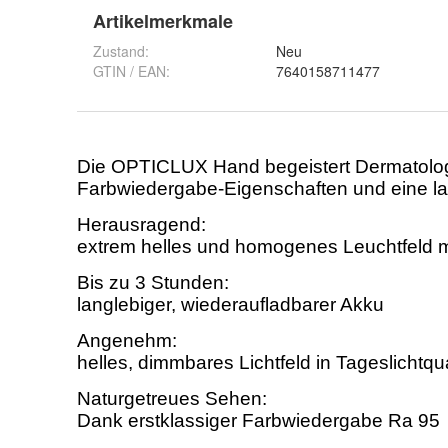
Artikelmerkmale
Zustand:
Neu
GTIN / EAN:
7640158711477