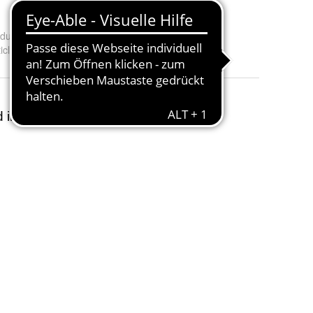
duktart
:
Derungs Opticlux Hand Lupenleuchte 10-1 DL
iclux Handgerät wählen
:
ohne Ladegerät und incl. Ladegerät