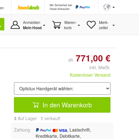
Mit Sicherheit bei
en
Hood einkaufen
Anmelden
Waren-
Merk-
Mein Hood
korb
zettel
771,00 €
ab
inkl. MwSt.
Kostenloser Versand
In den Warenkorb
3
Auf Lager
1
 verkauft
Zahlung
, Lastschrift,
Kreditkarte, Debitkarte,