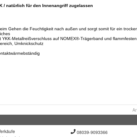
Ar
erkäufe
08039-9093366