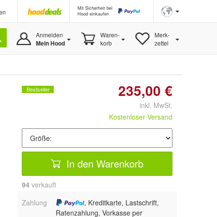
Mit Sicherheit bei
en
Hood einkaufen
Anmelden
Waren-
Merk-
Mein Hood
korb
zettel
235,00 €
Bestseller
inkl. MwSt.
Kostenloser Versand
In den Warenkorb
94
 verkauft
Zahlung
, Kreditkarte, Lastschrift,
Ratenzahlung, Vorkasse per