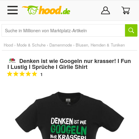
Hood
›
Mode & Schuhe
›
Damenmode
›
Blusen, Hemden & Tuniken
Denken ist wie Googeln nur krasser! I Fun
I Lustig I Sprüche I Girlie Shirt
1