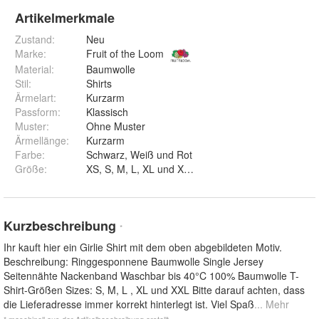
Artikelmerkmale
Zustand:
Neu
Marke:
Fruit of the Loom
Material
:
Baumwolle
Stil
:
Shirts
Ärmelart
:
Kurzarm
Passform
:
Klassisch
Muster
:
Ohne Muster
Ärmellänge
:
Kurzarm
Farbe
:
Schwarz, Weiß und Rot
Größe
:
XS, S, M, L, XL und XXL
Kurzbeschreibung
*
Ihr kauft hier ein Girlie Shirt mit dem oben abgebildeten Motiv.
Beschreibung: Ringgesponnene Baumwolle Single Jersey
Seitennähte Nackenband Waschbar bis 40°C 100% Baumwolle T-
Shirt-Größen Sizes: S, M, L , XL und XXL Bitte darauf achten, dass
die Lieferadresse immer korrekt hinterlegt ist. Viel Spaß
... Mehr