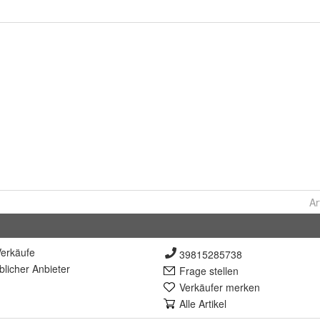
Ar
erkäufe
39815285738
lich
er Anbieter
Frage stellen
Verkäufer merken
Alle Artikel