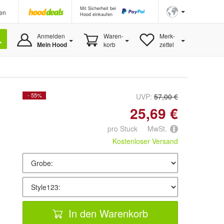
Mit Sicherheit bei
en
Hood einkaufen
Anmelden
Waren-
Merk-
Mein Hood
korb
zettel
- 55%
UVP:
57,00 €
25,69 €
pro Stuck MwSt.
Kostenloser Versand
In den Warenkorb