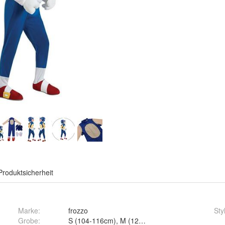
Produktsicherheit
Marke:
frozzo
Sty
Grobe
:
S (104-116cm), M (122-134cm) und L (14