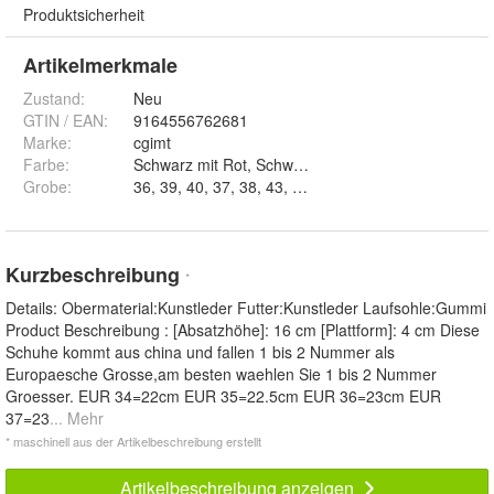
Produktsicherheit
Artikelmerkmale
Zustand:
Neu
GTIN / EAN:
9164556762681
Marke:
cgimt
Farbe
:
Grobe
:
36, 39, 40, 37, 38, 43, 44, 41, 42, 45 und 46
Kurzbeschreibung
*
Details: Obermaterial:Kunstleder Futter:Kunstleder Laufsohle:Gummi
Product Beschreibung : [Absatzhöhe]: 16 cm [Plattform]: 4 cm Diese
Schuhe kommt aus china und fallen 1 bis 2 Nummer als
Europaesche Grosse,am besten waehlen Sie 1 bis 2 Nummer
Groesser. EUR 34=22cm EUR 35=22.5cm EUR 36=23cm EUR
37=23
... Mehr
* maschinell aus der Artikelbeschreibung erstellt
Artikelbeschreibung anzeigen