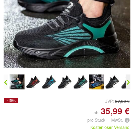
Doppelt antippen zum
vergrößern
- 59%
UVP:
87,00 €
35,99 €
ab
pro Stuck MwSt.
Kostenloser Versand