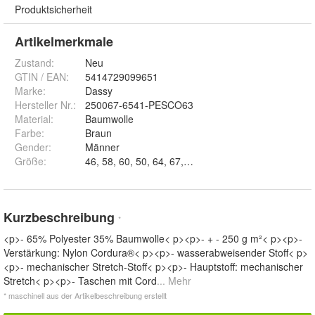
Produktsicherheit
Artikelmerkmale
Zustand:
Neu
GTIN / EAN:
5414729099651
Marke:
Dassy
Hersteller Nr.:
250067-6541-PESCO63
Material
:
Baumwolle
Farbe
:
Braun
Gender
:
Männer
Größe
:
46, 58, 60, 50, 64, 67, 42, 48, 52, 54, 44, 62 un
Kurzbeschreibung
*
<p>- 65% Polyester 35% Baumwolle< p><p>- + - 250 g m²< p><p>-
Verstärkung: Nylon Cordura®< p><p>- wasserabweisender Stoff< p>
<p>- mechanischer Stretch-Stoff< p><p>- Hauptstoff: mechanischer
Stretch< p><p>- Taschen mit Cord
... Mehr
* maschinell aus der Artikelbeschreibung erstellt