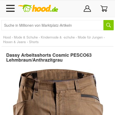
Hood
›
Mode & Schuhe
›
Kindermode & -schuhe
›
Mode für Jungen
›
Hosen & Jeans
›
Shorts
Dassy Arbeitsshorts Cosmic PESCO63
Lehmbraun/Anthrazitgrau