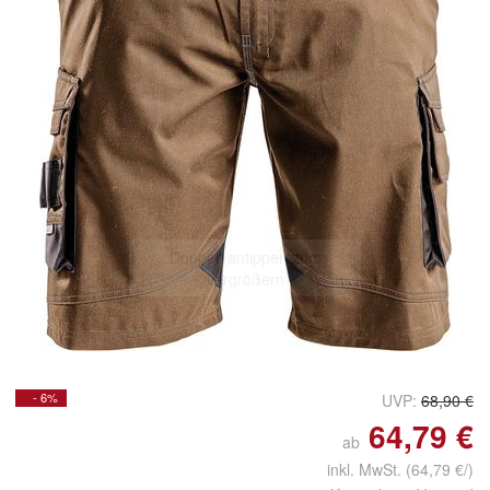
Doppelt antippen zum
vergrößern
- 6%
UVP:
68,90 €
64,79 €
ab
inkl. MwSt.
(64,79 €/)