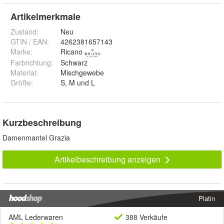
Artikelmerkmale
Zustand:
Neu
GTIN / EAN:
4262381657143
Marke:
Ricano
Farbrichtung
:
Schwarz
Material
:
Mischgewebe
Größe
:
S, M und L
Kurzbeschreibung
Damenmantel Grazia
Artikelbeschreibung anzeigen
Platin
AML Lederwaren
388 Verkäufe