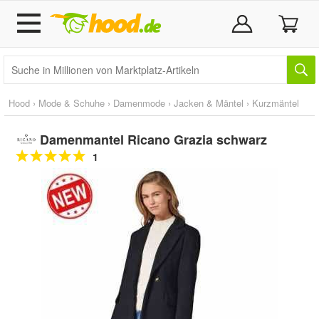
Hood
›
Mode & Schuhe
›
Damenmode
›
Jacken & Mäntel
›
Kurzmäntel
Damenmantel Ricano Grazia schwarz
1