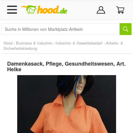
Hood
›
Business & Industrie
›
Industrie- & Gewerbebedarf
›
Arbeits- &
Sicherheitskleidung
Damenkasack, Pflege, Gesundheitswesen, Art.
Heike