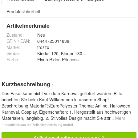
Produktsicherheit
Artikelmerkmale
Zustand:
Neu
GTIN / EAN:
6444725014838
Marke:
frozzo
Grobe
:
Farbe
:
Flynn Rider, Princess Rapunzel u
Kurzbeschreibung
*
Das Paket kann nicht vor dem Karneval geliefert werden. Bitte
beachten Sie beim Kauf Willkommen in unserem Shop!
Beschreibung Materialï¼EuroPolyester Thema: Anime, Halloween,
Karneval, Cosplay. Eigenschaften: 1. Hergestellt aus hochwertigen
Materialien, langlebig. 2. Stilvolles Design macht Sie attr
... Mehr
* maschinell aus der Artikelbeschreibung erstellt
Artikelbeschreibung anzeigen