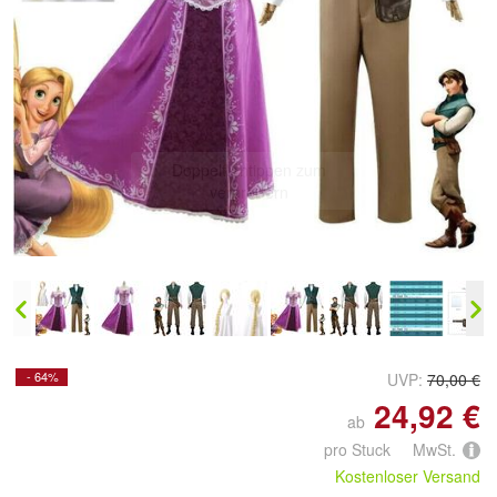
Doppelt antippen zum
vergrößern
- 64%
UVP:
70,00 €
24,92 €
ab
pro Stuck MwSt.
Kostenloser Versand