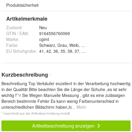
Produktsicherheit
Artikelmerkmale
Zustand:
Neu
GTIN / EAN:
9164556760069
Marke:
cgimt
Farbe
:
Schwarz, Grau, Weib, Lila, Rot und Alles schwarz
EU Schuhgrobe
:
41, 42, 36, 35, 38, 37, 40 und 39
Kurzbeschreibung
*
Beschreibung Top Verkäufer exzellent in der Verarbeitung hochwertig
in der Qualität Bitte beachten Sie die Länge der Schuhe ,es ist sehr
wichtig f¨¹r Sie Wegen Manuelle Messung , gibt es eine zulässigen
Bereich bestimmte Fehler Es kann wenig Farbenunterschied in
unterschiedlichen Bildschirm haben,Ic
... Mehr
* maschinell aus der Artikelbeschreibung erstellt
Artikelbeschreibung anzeigen