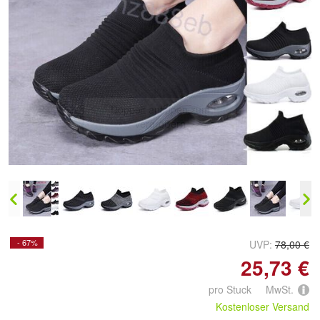
Doppelt antippen zum
vergrößern
- 67%
UVP:
78,00 €
25,73 €
pro Stuck MwSt.
Kostenloser Versand