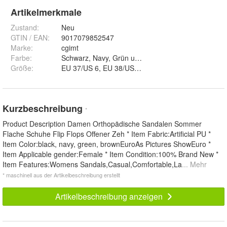
Artikelmerkmale
Zustand:
Neu
GTIN / EAN:
9017079852547
Marke:
cgimt
Farbe
:
Schwarz, Navy, Grün und Braun
Größe
:
Kurzbeschreibung
*
Product Description Damen Orthopädische Sandalen Sommer
Flache Schuhe Flip Flops Offener Zeh * Item Fabric:Artificial PU *
Item Color:black, navy, green, brownEuroAs Pictures ShowEuro *
Item Applicable gender:Female * Item Condition:100% Brand New *
Item Features:Womens Sandals,Casual,Comfortable,La
... Mehr
* maschinell aus der Artikelbeschreibung erstellt
Artikelbeschreibung anzeigen