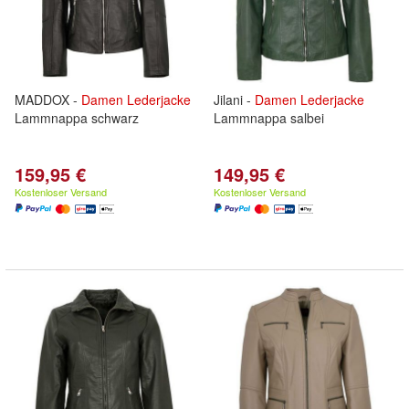
MADDOX -
Damen
Lederjacke
Jilani -
Damen
Lederjacke
Lammnappa schwarz
Lammnappa salbei
159,95 €
149,95 €
Kostenloser Versand
Kostenloser Versand