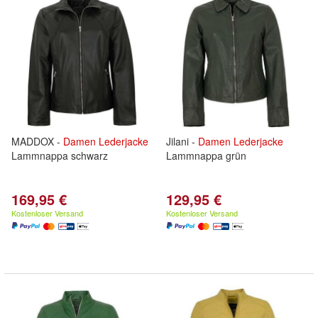
MADDOX -
Damen
Lederjacke
Jilani -
Damen
Lederjacke
Lammnappa schwarz
Lammnappa grün
169,95 €
129,95 €
Kostenloser Versand
Kostenloser Versand