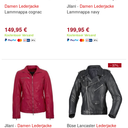
Damen
Lederjacke
Jilani -
Damen
Lederjacke
Lammnappa cognac
Lammnappa navy
149,95 €
199,95 €
Kostenloser Versand
Kostenloser Versand
- 37%
Jilani -
Damen
Lederjacke
Büse Lancaster
Lederjacke