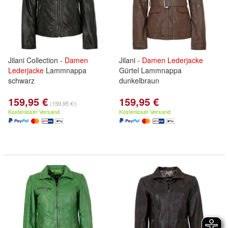
Jilani Collection -
Damen
Jilani -
Damen
Lederjacke
Lederjacke
Lammnappa
Gürtel Lammnappa
schwarz
dunkelbraun
159,95 €
159,95 €
(159,95 €/)
Kostenloser Versand
Kostenloser Versand