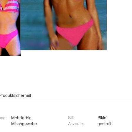
Produktsicherheit
ung
:
Mehrfarbig
Stil
:
Bikini
Mischgewebe
Akzente
:
gestreift