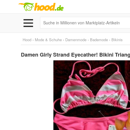
Hood
›
Mode & Schuhe
›
Damenmode
›
Bademode
›
Bikinis
Damen Girly Strand Eyecather! Bikini Trian