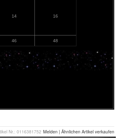
tikel Nr.:
0116381752
Melden
|
Ähnlichen
Artikel verkaufen