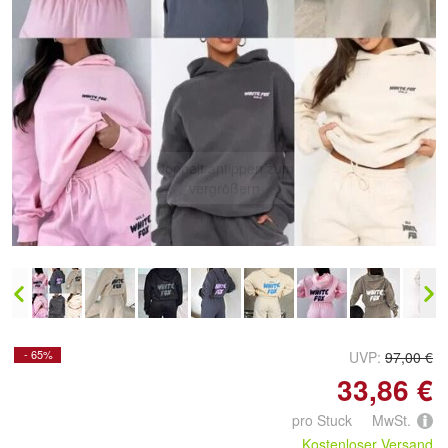
Doppelt antippen zum
vergrößern
- 65%
UVP:
97,00 €
33,86 €
pro Stuck MwSt.
Kostenloser Versand