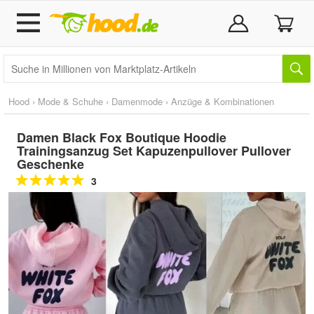
Hood
›
Mode & Schuhe
›
Damenmode
›
Anzüge & Kombinationen
Damen Black Fox Boutique Hoodie
Trainingsanzug Set Kapuzenpullover Pullover
Geschenke
3