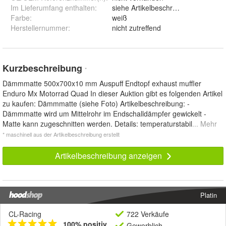
Im Lieferumfang enthalten
:
siehe Artikelbeschreibung
Farbe
:
weiß
Herstellernummer
:
nicht zutreffend
Kurzbeschreibung
*
Dämmmatte 500x700x10 mm Auspuff Endtopf exhaust muffler
Enduro Mx Motorrad Quad In dieser Auktion gibt es folgenden Artikel
zu kaufen: Dämmmatte (siehe Foto) Artikelbeschreibung: -
Dämmmatte wird um Mittelrohr im Endschalldämpfer gewickelt -
Matte kann zugeschnitten werden. Details: temperaturstabil
... Mehr
* maschinell aus der Artikelbeschreibung erstellt
Artikelbeschreibung anzeigen
Platin
CL-Racing
722 Verkäufe
100% positiv
Gewerblich