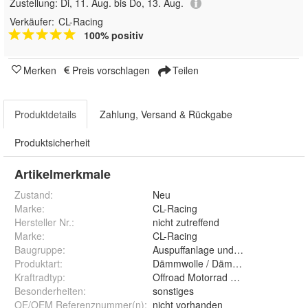
Zustellung:
Di, 11. Aug. bis Do, 13. Aug.
Verkäufer:
CL-Racing
100% positiv
Merken
Preis vorschlagen
Teilen
Produktdetails
Zahlung, Versand & Rückgabe
Produktsicherheit
Artikelmerkmale
Zustand:
Neu
Marke:
CL-Racing
Hersteller Nr.:
nicht zutreffend
Marke
:
CL-Racing
Baugruppe
:
Auspuffanlage und -teile
Produktart
:
Dämmwolle / Dämmmatte
Kraftradtyp
:
Offroad Motorrad Enduro Cross
Besonderheiten
:
sonstiges
OE/OEM Referenznummer(n)
:
nicht vorhanden