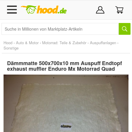
Hood
›
Auto & Motor
›
Motorrad: Teile & Zubehör
›
Auspuffanlagen
›
Sonstige
Dämmmatte 500x700x10 mm Auspuff Endtopf
exhaust muffler Enduro Mx Motorrad Quad