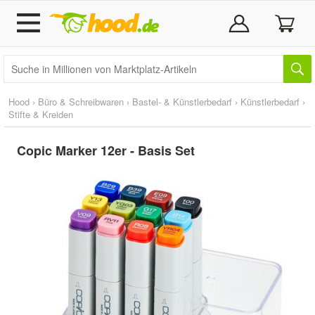
Hood
›
Büro & Schreibwaren
›
Bastel- & Künstlerbedarf
›
Künstlerbedarf
›
Stifte & Kreiden
Copic Marker 12er - Basis Set