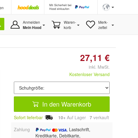
Mit Sicherheit bei
en
Hood einkaufen
Anmelden
Waren-
Merk-
Mein Hood
korb
zettel
27,11 €
inkl. MwSt.
Kostenloser Versand
In den Warenkorb
Sofort lieferbar
10+
Auf Lager
7
 verkauft
Zahlung
, Lastschrift,
Kreditkarte, Debitkarte,