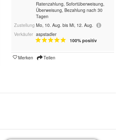
Ratenzahlung, Sofortüberweisung,
Überweisung, Bezahlung nach 30
Tagen
Zustellung
Mo, 10. Aug. bis Mi, 12. Aug.
Verkäufer
aspstadler
100% positiv
Merken
Teilen
EUR 36, EUR 38, EUR 45, EUR 46, EUR 39, EUR 40, EUR 41, EUR 42, EUR 43, EUR 44, EUR 35 und EUR 37