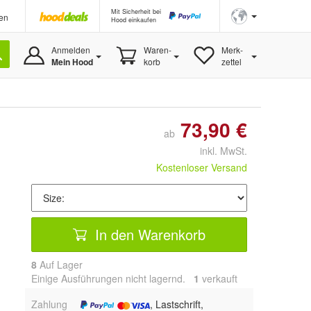
Mit Sicherheit bei
en
Hood einkaufen
Anmelden
Waren-
Merk-
Mein Hood
korb
zettel
73,90 €
ab
inkl. MwSt.
Kostenloser Versand
In den Warenkorb
8
Auf Lager
Einige Ausführungen nicht lagernd.
1
 verkauft
Zahlung
, Lastschrift,