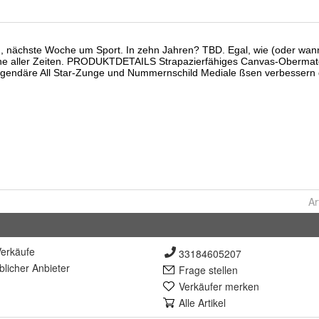
Ar
erkäufe
33184605207
lich
er Anbieter
Frage stellen
Verkäufer merken
Alle Artikel