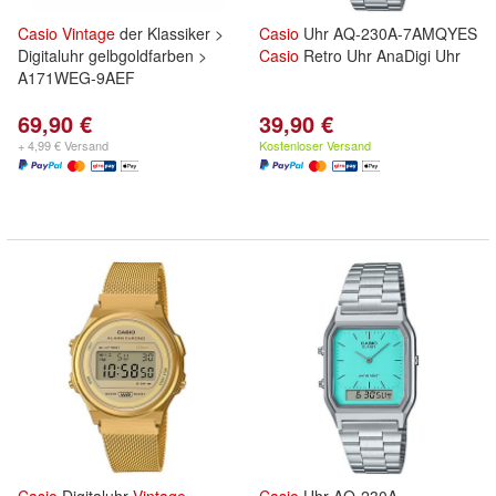
Casio
Vintage
der Klassiker >
Casio
Uhr AQ-230A-7AMQYES
Digitaluhr gelbgoldfarben >
Casio
Retro Uhr AnaDigi Uhr
A171WEG-9AEF
69,90 €
39,90 €
+ 4,99 € Versand
Kostenloser Versand