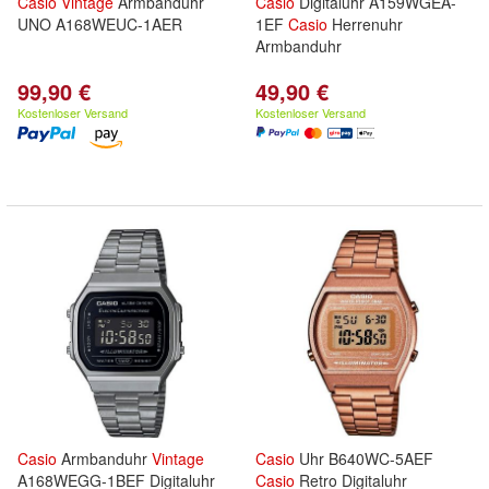
Casio
Vintage
Armbanduhr
Casio
Digitaluhr A159WGEA-
UNO A168WEUC-1AER
1EF
Casio
Herrenuhr
Armbanduhr
99,90 €
49,90 €
Kostenloser Versand
Kostenloser Versand
Casio
Armbanduhr
Vintage
Casio
Uhr B640WC-5AEF
A168WEGG-1BEF Digitaluhr
Casio
Retro Digitaluhr