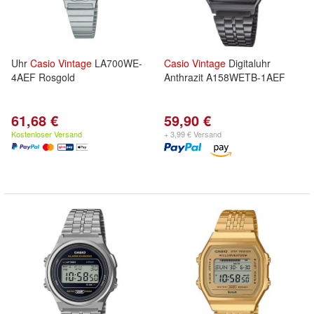
Uhr
Casio
Vintage
LA700WE-
Casio
Vintage
Digitaluhr
4AEF Rosgold
Anthrazit A158WETB-1AEF
61,68 €
59,90 €
Kostenloser Versand
+ 3,99 € Versand