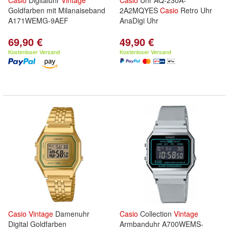
Casio
Digitaluhr
Vintage
Casio
Uhr AQ-230A-
Goldfarben mit Milanaiseband
2A2MQYES
Casio
Retro Uhr
A171WEMG-9AEF
AnaDigi Uhr
69,90 €
49,90 €
Kostenloser Versand
Kostenloser Versand
Casio
Vintage
Damenuhr
Casio
Collection
Vintage
Digital Goldfarben
Armbanduhr A700WEMS-