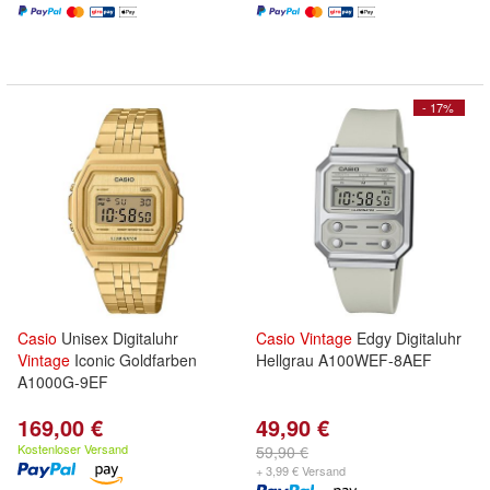
- 17%
Casio
Unisex Digitaluhr
Casio
Vintage
Edgy Digitaluhr
Vintage
Iconic Goldfarben
Hellgrau A100WEF-8AEF
A1000G-9EF
169,00 €
49,90 €
Kostenloser Versand
59,90 €
+ 3,99 € Versand