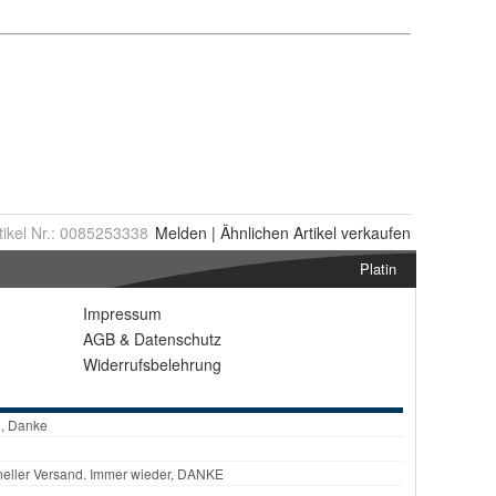
tikel Nr.:
0085253338
Melden
|
Ähnlichen
Artikel verkaufen
Platin
Impressum
AGB
&
Datenschutz
Widerrufsbelehrung