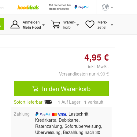
Mit Sicherheit bei
en
Hood einkaufen
Anmelden
Waren-
Merk-
Mein Hood
korb
zettel
4,95 €
inkl. MwSt.
Versandkosten nur 4,99 €
In den Warenkorb
Sofort lieferbar
1
Auf Lager
1
 verkauft
Zahlung
, Lastschrift,
Kreditkarte, Debitkarte,
Ratenzahlung, Sofortüberweisung,
Überweisung, Bezahlung nach 30