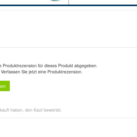
e Produktrezension für dieses Produkt abgegeben.
.
Verfassen Sie jetzt eine Produktrezension
.
sen
kauft haben, den Kauf bewertet.