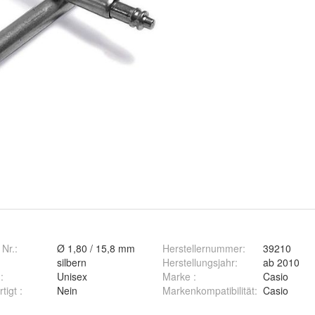
 Nr.:
Ø 1,80 / 15,8 mm
Herstellernummer
:
39210
silbern
Herstellungsjahr
:
ab 2010
g
:
Unisex
Marke
:
Casio
rtigt
:
Nein
Markenkompatibilität
:
Casio